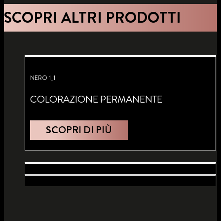
SCOPRI ALTRI PRODOTTI
NERO 1_1
COLORAZIONE PERMANENTE
SCOPRI DI PIÙ
CASTANO MOGANO 4_2
CASTANO SCURO 3_1
COLORAZIONE PERMANENTE
BIONDO NATURALE 7_1
COLORAZIONE PERMANENTE