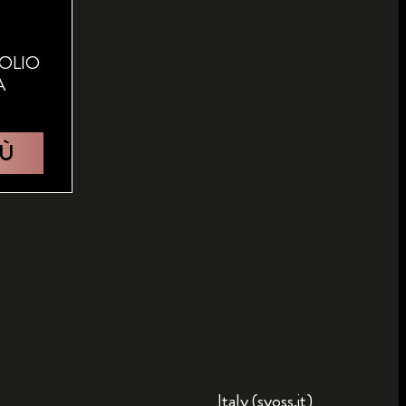
OLIO
A
IÙ
Italy (syoss.it)