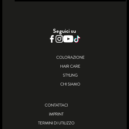
BIONDO PLATINO ULTRA 10_55
CASTANO SCURO FREDDO 3_59
COLORAZIONE PERMANENTE
BIONDO SCURO FREDDO 6_46
COLORAZIONE PERMANENTE
COLORAZIONE PERMANENTE
Seguici su
SCOPRI DI PIÙ
SCOPRI DI PIÙ
SCOPRI DI PIÙ
COLORAZIONE
HAIR CARE
STYLING
CHI SIAMO
CONTATTACI
IMPRINT
TERMINI DI UTILIZZO