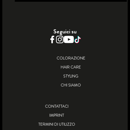
COLOR GLAZE
CASTANO INTENSO
COLOR GLAZE
ROSSO RAMATO
COLOR GLAZE
BIONDO BEIGE
SCOPRI DI PIÙ
BIONDO PLATINO
Seguici su
SCOPRI DI PIÙ
SCOPRI DI PIÙ
SCOPRI DI PIÙ
COLORAZIONE
HAIR CARE
STYLING
CHI SIAMO
CONTATTACI
IMPRINT
TERMINI DI UTILIZZO